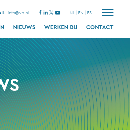
IL
info@vb.nl
NL
EN
ES
EN
NIEUWS
WERKEN BIJ
CONTACT
WS