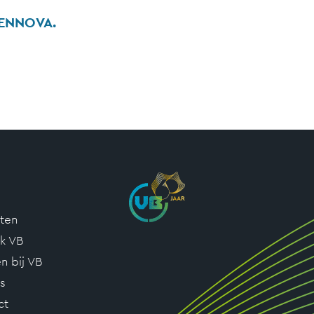
ENNOVA.
cten
k VB
n bij VB
s
ct