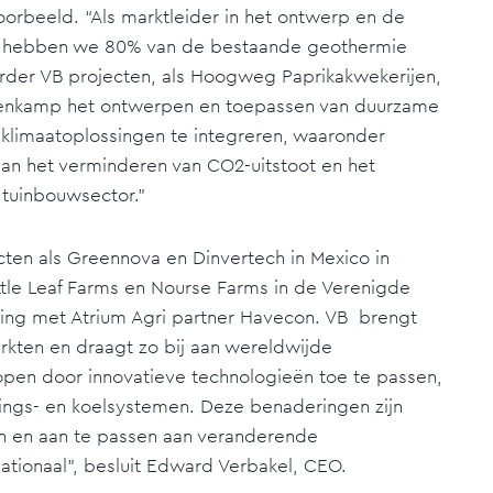
oorbeeld. “Als marktleider in het ontwerp en de
ie, hebben we 80% van de bestaande geothermie
verder VB projecten, als Hoogweg Paprikakwekerijen,
kenkamp het ontwerpen en toepassen van duurzame
 klimaatoplossingen te integreren, waaronder
an het verminderen van CO2-uitstoot en het
 tuinbouwsector.”
ecten als Greennova en Dinvertech in Mexico in
ittle Leaf Farms en Nourse Farms in de Verenigde
ing met Atrium Agri partner Havecon. VB brengt
kten en draagt zo bij aan wereldwijde
pen door innovatieve technologieën toe te passen,
mings- en koelsystemen. Deze benaderingen zijn
n en aan te passen aan veranderende
ationaal”, besluit Edward Verbakel, CEO.