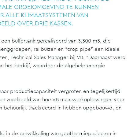
MALE GROEIOMGEVING TE KUNNEN
R ALLE KLIMAATSYSTEMEN VAN
DEELD OVER DRIE KASSEN.
een buffertank gerealiseerd van 3.300 m3, die
menggroepen, railbuizen en "crop pipe" een ideale
zen, Technical Sales Manager bij VB. “Daarnaast werd
 het bedrijf, waardoor de algehele energie
r productiecapaciteit vergroten en tegelijkertijd
een voorbeeld van hoe VB maatwerkoplossingen voor
een behoorlijk trackrecord in hebben opgebouwd, en
ld in de ontwikkeling van geothermieprojecten in