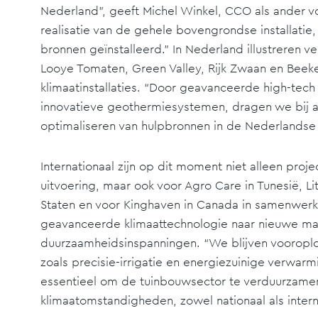
Nederland”, geeft Michel Winkel, CCO als ander v
realisatie van de gehele bovengrondse installat
bronnen geïnstalleerd.” In Nederland illustreren 
Looye Tomaten, Green Valley, Rijk Zwaan en Bee
klimaatinstallaties. “Door geavanceerde high-tech
innovatieve geothermiesystemen, dragen we bij a
optimaliseren van hulpbronnen in de Nederlandse
Internationaal zijn op dit moment niet alleen proj
uitvoering, maar ook voor Agro Care in Tunesië, L
Staten en voor Kinghaven in Canada in samenwerk
geavanceerde klimaattechnologie naar nieuwe mar
duurzaamheidsinspanningen. “We blijven vooroplo
zoals precisie-irrigatie en energiezuinige verwar
essentieel om de tuinbouwsector te verduurzame
klimaatomstandigheden, zowel nationaal als intern