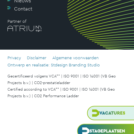
Nieuws
Contact
Partner of
Privacy
Disclaimer
Algemene voorwaarden
Ontwerp en realisatie: Stdesign Branding Studio
Gecertificeerd volgens VCA** | ISO 9001 | ISO 14001 (VB Geo
Projects b.v.) | CO2-prestatieladder
Certified according to VCA** | ISO 9001 | ISO 14001 (VB Geo
Projects b.v.) | CO2 Performance Ladder
VACATURES
STAGEPLAATSEN