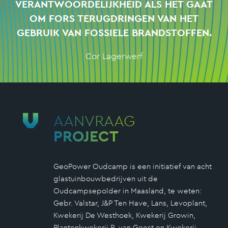
VERANTWOORDELIJKHEID ALS
HET GAAT
OM FORS TERUGDRINGEN VAN HET
GEBRUIK VAN FOSSIELE BRANDSTOFFEN.
Cor Lagerwerf
AANVRAAG
PROJECT
GeoPower Oudcamp is een initiatief van acht
glastuinbouwbedrijven uit de
Oudcampsepolder in Maasland, te weten:
Gebr. Valstar, J&P Ten Have, Lans, Levoplant,
Kwekerij De Westhoek, Kwekerij Growin,
Plantenkwekerij P. van Geest en Kwekerij