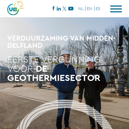
NL
EN
ES
VERDUURZAMING VAN MIDDEN-
DELFLAND
EERSTE VERGUNNING
VOOR
DE
GEOTHERMIESECTOR