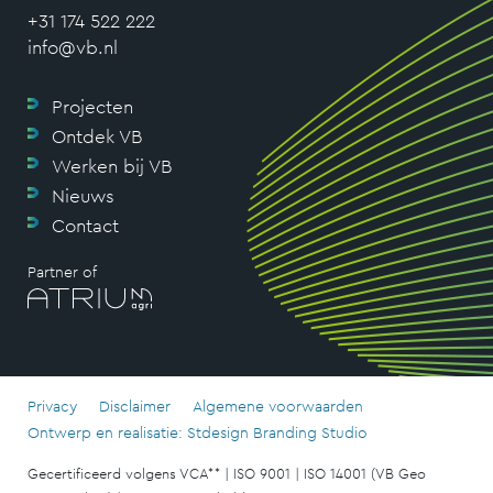
+31 174 522 222
info@vb.nl
Projecten
Ontdek VB
Werken bij VB
Nieuws
Contact
Partner of
Privacy
Disclaimer
Algemene voorwaarden
Ontwerp en realisatie: Stdesign Branding Studio
Gecertificeerd volgens VCA** | ISO 9001 | ISO 14001 (VB Geo