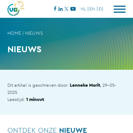
NL
EN
ES
HOME
|
NIEUWS
NIEUWS
Dit artikel is geschreven door:
Lenneke Morit
, 29-05-
2025
Leestijd:
1 minuut
ONTDEK ONZE
NIEUWE