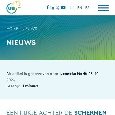
NL
EN
ES
HOME
|
NIEUWS
NIEUWS
Dit artikel is geschreven door:
Lenneke Morit
, 23-10-
2020
Leestijd:
1 minuut
EEN KIJKJE ACHTER DE
SCHERMEN