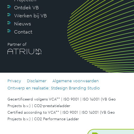
Ontdek VB
Werken bij VB
Nieuws
Contact
Partner of
Privacy
Disclaimer
Algemene voorwaarden
Ontwerp en realisatie: Stdesign Branding Studio
Gecertificeerd volgens VCA** | ISO 9001 | ISO 14001 (VB Geo
Projects b.v.) | CO2-prestatieladder
Certified according to VCA** | ISO 9001 | ISO 14001 (VB Geo
Projects b.v.) | CO2 Performance Ladder