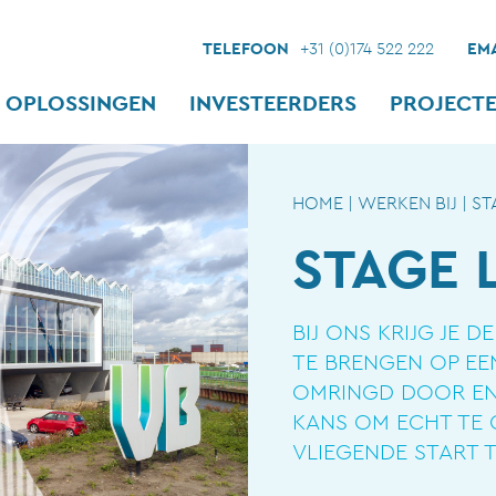
TELEFOON
+31 (0)174 522 222
EMA
OPLOSSINGEN
INVESTEERDERS
PROJECT
HOME
|
WERKEN BIJ
|
ST
STAGE 
BIJ ONS KRIJG JE D
TE BRENGEN OP EE
OMRINGD DOOR ENT
KANS OM ECHT TE G
VLIEGENDE START 