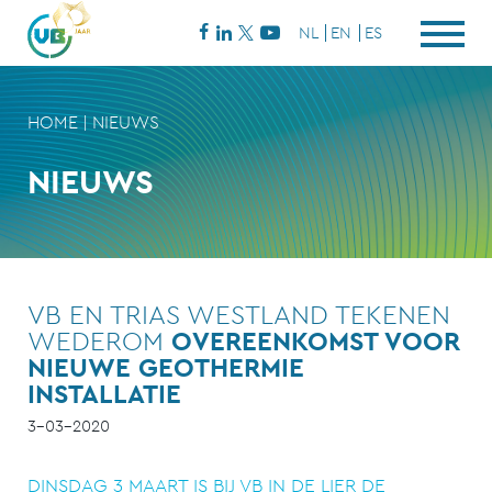
NL
EN
ES
HOME
|
NIEUWS
NIEUWS
VB EN TRIAS WESTLAND TEKENEN
WEDEROM
OVEREENKOMST VOOR
NIEUWE GEOTHERMIE
INSTALLATIE
3-03-2020
DINSDAG 3 MAART IS BIJ VB IN DE LIER DE