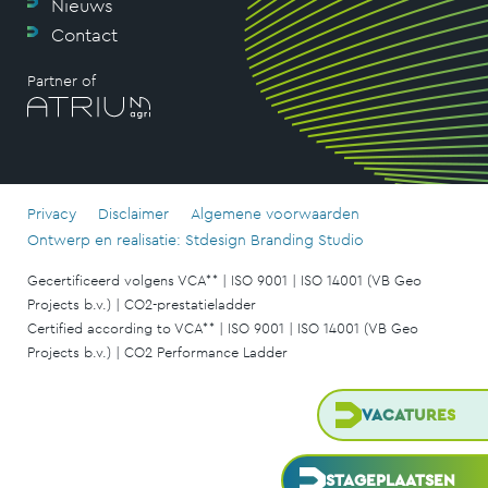
Nieuws
Contact
Partner of
Privacy
Disclaimer
Algemene voorwaarden
Ontwerp en realisatie: Stdesign Branding Studio
Gecertificeerd volgens VCA** | ISO 9001 | ISO 14001 (VB Geo
Projects b.v.) | CO2-prestatieladder
Certified according to VCA** | ISO 9001 | ISO 14001 (VB Geo
Projects b.v.) | CO2 Performance Ladder
VACATURES
STAGEPLAATSEN