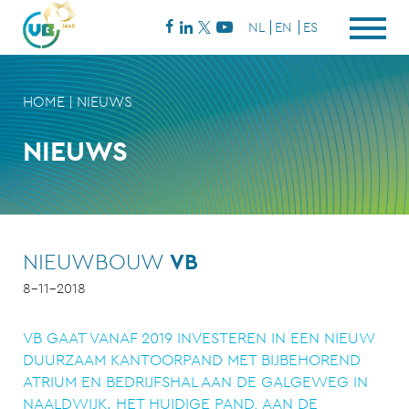
NL
EN
ES
HOME
|
NIEUWS
NIEUWS
NIEUWBOUW
VB
8-11-2018
VB GAAT VANAF 2019 INVESTEREN IN EEN NIEUW
DUURZAAM KANTOORPAND MET BIJBEHOREND
ATRIUM EN BEDRIJFSHAL AAN DE GALGEWEG IN
NAALDWIJK. HET HUIDIGE PAND, AAN DE