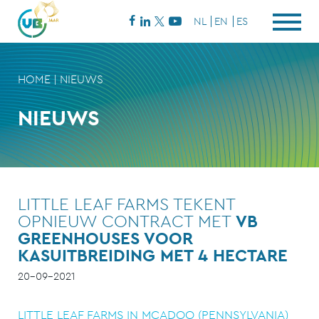
NL
EN
ES
HOME
|
NIEUWS
NIEUWS
LITTLE LEAF FARMS TEKENT
OPNIEUW CONTRACT MET
VB
GREENHOUSES VOOR
KASUITBREIDING MET 4 HECTARE
20-09-2021
LITTLE LEAF FARMS IN MCADOO (PENNSYLVANIA)