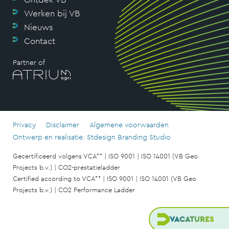
Werken bij VB
Nieuws
Contact
Partner of
Privacy
Disclaimer
Algemene voorwaarden
Ontwerp en realisatie: Stdesign Branding Studio
Gecertificeerd volgens VCA** | ISO 9001 | ISO 14001 (VB Geo
Projects b.v.) | CO2-prestatieladder
Certified according to VCA** | ISO 9001 | ISO 14001 (VB Geo
Projects b.v.) | CO2 Performance Ladder
VACATURES