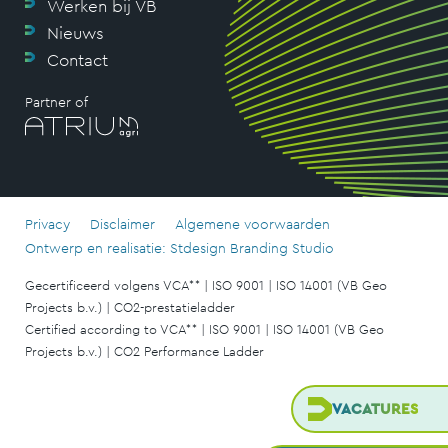
Werken bij VB
Nieuws
Contact
Partner of
Privacy
Disclaimer
Algemene voorwaarden
Ontwerp en realisatie: Stdesign Branding Studio
Gecertificeerd volgens VCA** | ISO 9001 | ISO 14001 (VB Geo
Projects b.v.) | CO2-prestatieladder
Certified according to VCA** | ISO 9001 | ISO 14001 (VB Geo
Projects b.v.) | CO2 Performance Ladder
VACATURES