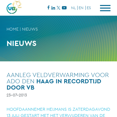
NL
EN
ES
HOME
|
NIEUWS
NIEUWS
AANLEG VELDVERWARMING VOOR
ADO DEN
HAAG IN RECORDTIJD
DOOR VB
23-07-2013
HOOFDAANNEMER HEIJMANS IS ZATERDAGAVOND
13 JULI GESTART MET HET VERWIJDEREN VAN DE