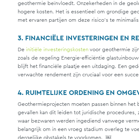
geothermie beïnvloedt. Onzekerheden in de geolo
hogere kosten. Het is essentieel om grondige geo
met ervaren partijen om deze risico’s te minimalis
3. FINANCIËLE INVESTERINGEN EN 
De
initiële investeringskosten
voor geothermie zijn 
zoals de regeling Energie-efficiëntie glastuinbou
blijft het financiële plaatje een uitdaging. Een ge
verwachte rendement zijn cruciaal voor een succ
4. RUIMTELIJKE ORDENING EN OMGE
Geothermieprojecten moeten passen binnen het 
gevallen kan dit leiden tot juridische procedures, 
waar bezwaren werden ingediend vanwege vermee
belangrijk om in een vroeg stadium overleg te 
dergelijke obstakels te voorkomen. ￼