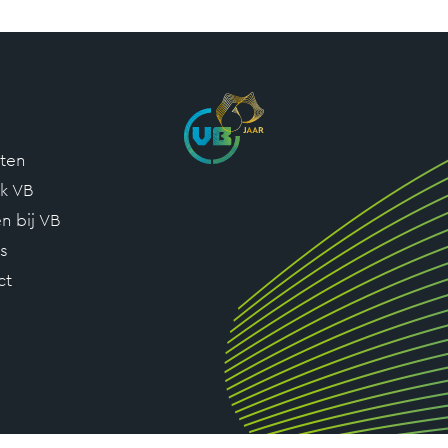
cten
k VB
n bij VB
s
ct