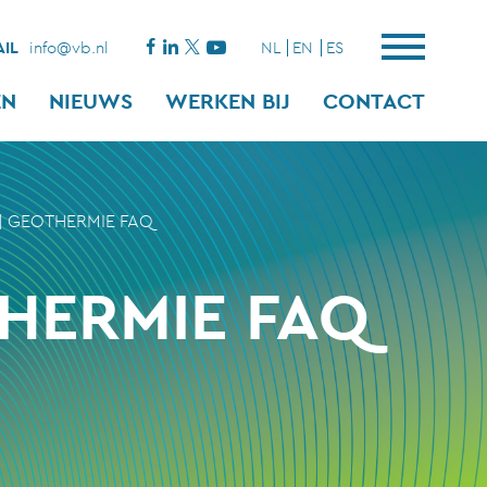
IL
info@vb.nl
NL
EN
ES
EN
NIEUWS
WERKEN BIJ
CONTACT
|
GEOTHERMIE FAQ
HERMIE FAQ