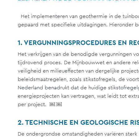
Het implementeren van geothermie in de tuinbou
gepaard met specifieke uitdagingen. Hieronder 
1. VERGUNNINGSPROCEDURES EN RE
Het verkrijgen van de benodigde vergunningen v
tijdrovend proces. De Mijnbouwwet en andere rele
veiligheid en milieueffecten van dergelijke projec
beleidsmaatregelen, zoals stikstofregels, de voo
Nederland benadrukt dat de huidige stikstofreg
energieprojecten kan vertragen, wat leidt tot ext
per project. ￼ ￼
2. TECHNISCHE EN GEOLOGISCHE RIS
De ondergrondse omstandigheden variëren sterk pe