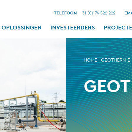
TELEFOON
+31 (0)174 522 222
EMA
OPLOSSINGEN
INVESTEERDERS
PROJECT
HOME
|
GEOTHERMIE
GEOT