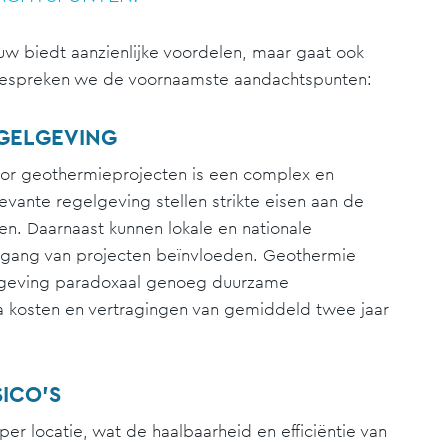
w biedt aanzienlijke voordelen, maar gaat ook
bespreken we de voornaamste aandachtspunten:
GELGEVING
oor geothermieprojecten is een complex en
vante regelgeving stellen strikte eisen aan de
ten. Daarnaast kunnen lokale en nationale
rtgang van projecten beïnvloeden. Geothermie
elgeving paradoxaal genoeg duurzame
ra kosten en vertragingen van gemiddeld twee jaar
ICO’S
r locatie, wat de haalbaarheid en efficiëntie van