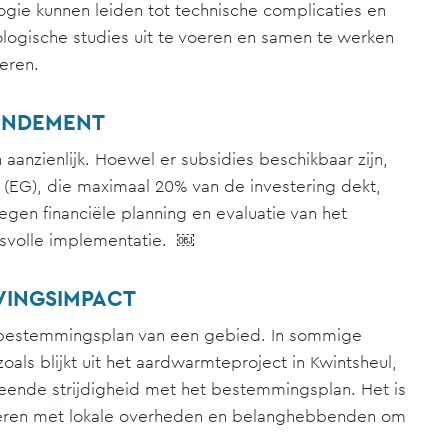
gie kunnen leiden tot technische complicaties en
logische studies uit te voeren en samen te werken
eren.
RENDEMENT
aanzienlijk. Hoewel er subsidies beschikbaar zijn,
w (EG), die maximaal 20% van de investering dekt,
degen financiële planning en evaluatie van het
esvolle implementatie. ￼
VINGSIMPACT
bestemmingsplan van een gebied. In sommige
zoals blijkt uit het aardwarmteproject in Kwintsheul,
nde strijdigheid met het bestemmingsplan. Het is
voeren met lokale overheden en belanghebbenden om