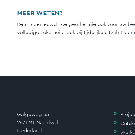
MEER WETEN?
Bent u benieuwd hoe geothermie ook voor uw bedr
volledige zekerheid, ook bij tijdelijke uitval? Nee
Galgeweg 55
Proje
2671 MT Naaldwijk
Ontde
Nederland
Werke