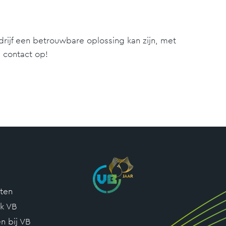
ijf een betrouwbare oplossing kan zijn, met
m contact op!
cten
k VB
n bij VB