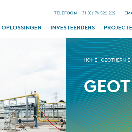
TELEFOON
+31 (0)174 522 222
EMA
OPLOSSINGEN
INVESTEERDERS
PROJECT
HOME
|
GEOTHERMIE
GEOT