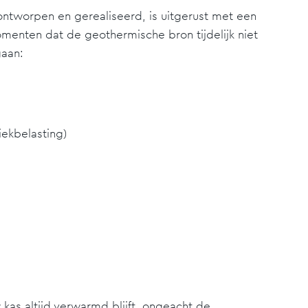
ontworpen en gerealiseerd, is uitgerust met een
menten dat de geothermische bron tijdelijk niet
gaan:
iekbelasting)
as altijd verwarmd blijft, ongeacht de