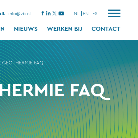
IL
info@vb.nl
NL
EN
ES
EN
NIEUWS
WERKEN BIJ
CONTACT
|
GEOTHERMIE FAQ
HERMIE FAQ