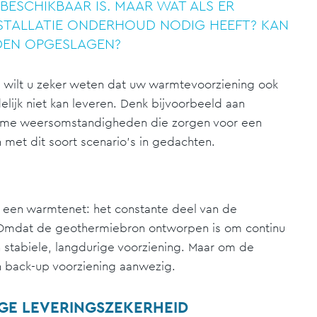
BESCHIKBAAR IS. MAAR WAT ALS ER
 INSTALLATIE ONDERHOUD NODIG HEEFT? KAN
DEN OPGESLAGEN?
e, wilt u zeker weten dat uw warmtevoorziening ook
ijk niet kan leveren. Denk bijvoorbeeld aan
reme weersomstandigheden die zorgen voor een
 met dit soort scenario’s in gedachten.
n een warmtenet: het constante deel van de
. Omdat de geothermiebron ontworpen is om continu
 stabiele, langdurige voorziening. Maar om de
een back-up voorziening aanwezig.
IGE LEVERINGSZEKERHEID