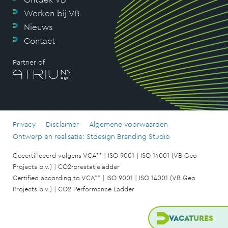
Werken bij VB
Nieuws
Contact
Partner of
Privacy
Disclaimer
Algemene voorwaarden
Ontwerp en realisatie: Stdesign Branding Studio
Gecertificeerd volgens VCA** | ISO 9001 | ISO 14001 (VB Geo
Projects b.v.) | CO2-prestatieladder
Certified according to VCA** | ISO 9001 | ISO 14001 (VB Geo
Projects b.v.) | CO2 Performance Ladder
VACATURES