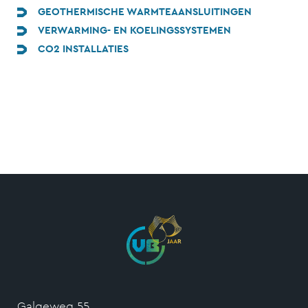
GEOTHERMISCHE WARMTEAANSLUITINGEN
VERWARMING- EN KOELINGSSYSTEMEN
CO2 INSTALLATIES
Galgeweg 55