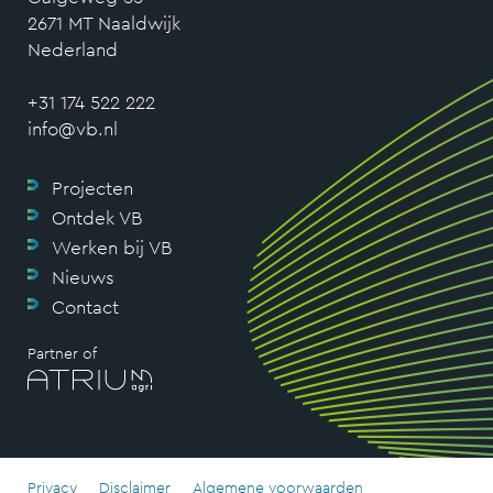
2671 MT Naaldwijk
Nederland
+31 174 522 222
info@vb.nl
Projecten
Ontdek VB
Werken bij VB
Nieuws
Contact
Partner of
Privacy
Disclaimer
Algemene voorwaarden