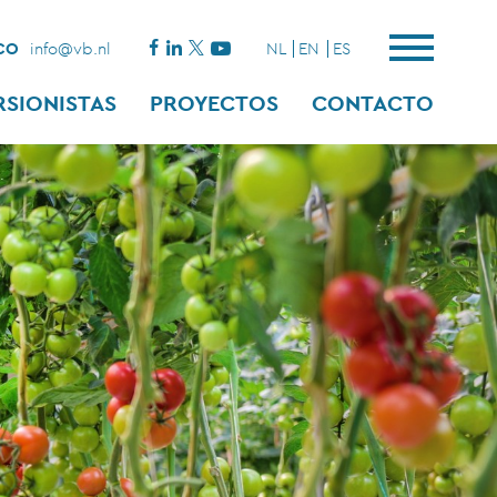
CO
info@vb.nl
NL
EN
ES
RSIONISTAS
PROYECTOS
CONTACTO