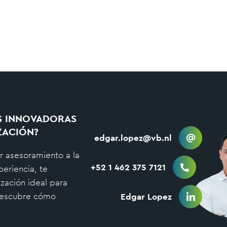
S INNOVADORAS
ZACIÓN?
edgar.lopez@vb.nl
r asesoramiento a la
+52 1 462 375 7121
eriencia, te
zación ideal para
 descubre cómo
Edgar Lopez